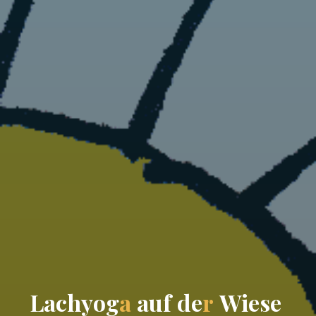
L
a
c
h
y
o
g
a
a
u
f
d
e
r
W
i
e
s
e