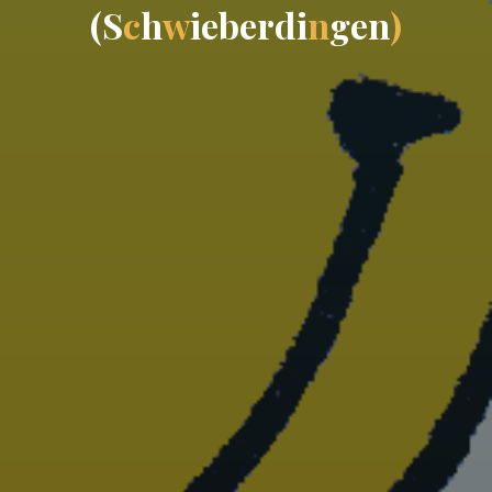
(
S
c
h
w
i
e
b
e
r
d
i
n
g
e
n
)