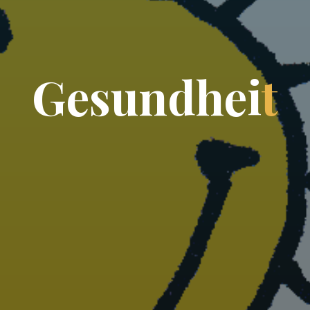
G
e
s
u
n
d
h
e
i
t