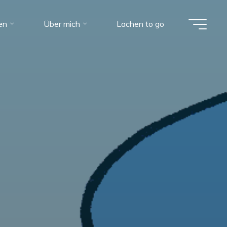
en
Über mich
Lachen to go